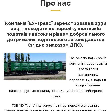
Про нас
Компанія "ЕУ-Транс" зареєстрована в 1998
році та входить до переліку платників
податків з високим рівнем добровільного
дотримання податкового законодавства
(згідно з наказом ДПС).
Ось уже понад 27 років
компанія надає послуги
з організації
залізничних
перевезень, з надання
в користування
власного рухомого складу, єкспедирування контейнерних
поїздів.
ТОВ "ЕУ-Транс" підтримує тісні партнерські відносини з
Укрзалізницею, є активним користувачем інфраструктури УЗ та